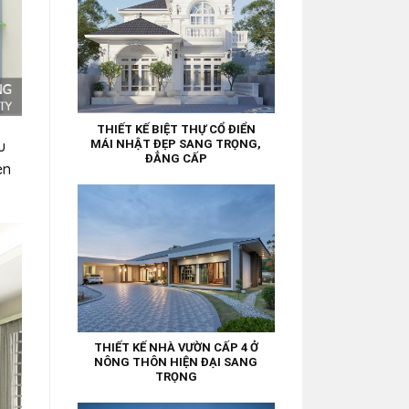
THIẾT KẾ BIỆT THỰ CỔ ĐIỂN
MÁI NHẬT ĐẸP SANG TRỌNG,
u
ĐẲNG CẤP
èn
THIẾT KẾ NHÀ VƯỜN CẤP 4 Ở
NÔNG THÔN HIỆN ĐẠI SANG
TRỌNG