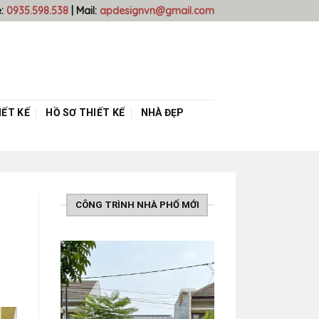
e:
0935.598.538
| Mail:
apdesignvn@gmail.com
ẾT KẾ
HỒ SƠ THIẾT KẾ
NHÀ ĐẸP
CÔNG TRÌNH NHÀ PHỐ MỚI