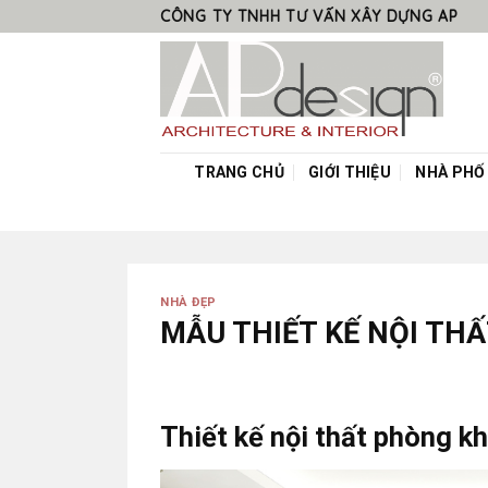
Skip
CÔNG TY TNHH TƯ VẤN XÂY DỰNG AP
to
content
TRANG CHỦ
GIỚI THIỆU
NHÀ PHỐ
NHÀ ĐẸP
MẪU THIẾT KẾ NỘI TH
Thiết kế nội thất phòng k