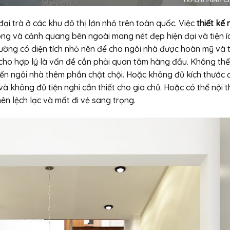
ại trà ở các khu đô thị lớn nhỏ trên toàn quốc. Việc
thiết kế
ong và cảnh quang bên ngoài mang nét đẹp hiện đại và tiện íc
ường có diện tích nhỏ nên để cho ngôi nhà được hoàn mỹ và t
sao cho hợp lý là vấn đề cần phải quan tâm hàng đầu. Không thể
ến ngôi nhà thêm phần chật chội. Hoặc không đủ kích thước 
 và không đủ tiện nghi cần thiết cho gia chủ. Hoặc có thể nội t
ên lệch lạc và mất đi vẻ sang trọng.