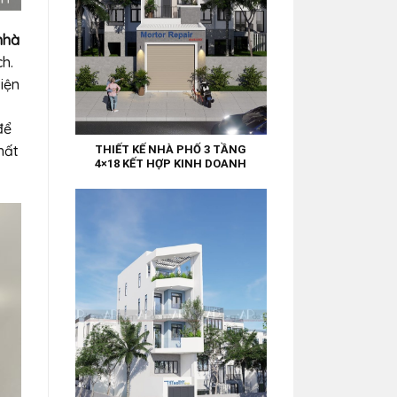
 nhà
h.
iện
để
hất
THIẾT KẾ NHÀ PHỐ 3 TẦNG
4×18 KẾT HỢP KINH DOANH