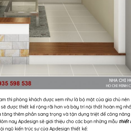
Nam thì phòng khách được xem như là bộ mặt của gia chủ nên
sẽ được thiết kế rộng rãi hơn và bày trí nội thất hoàn mỹ nhấ
 tăng thêm phần sang trọng và tận dụng triệt để công năng 
. Hôm nay Apdesign sẽ giới thiệu cho các bạn những mẫu
thiết 
ội ngũ kiến trúc sư của Apdesign thiết kế: