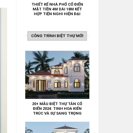
THIẾT KẾ NHÀ PHỐ CỔ ĐIỂN
MẶT TIỀN 4M DÀI 18M KẾT
HỢP TIỆN NGHI HIỆN ĐẠI
CÔNG TRÌNH BIỆT THỰ MỚI
20+ MẪU BIỆT THỰ TÂN CỔ
ĐIỂN 2024: TINH HOA KIẾN
TRÚC VÀ SỰ SANG TRỌNG