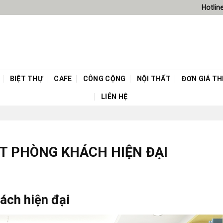
Hotlin
BIỆT THỰ
CAFE
CÔNG CỘNG
NỘI THẤT
ĐƠN GIÁ THI
LIÊN HỆ
ẤT PHÒNG KHÁCH HIỆN ĐẠI
hách hiện đại