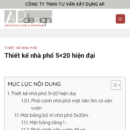
Skip
CÔNG TY TNHH TƯ VẤN XÂY DỰNG AP
to
content
THIẾT KẾ NHÀ PHỐ
Thiết kế nhà phố 5×20 hiện đại
MỤC LỤC NỘI DUNG
Thiết kế nhà phố 5×20 hiện đại
Phối cảnh nhà phố mặt tiền 5m có sân
vườn
Mặt bằng bố trí nhà phố 5x20m :
Mặt bằng tầng 1 :
Phối cảnh sân vườn để xe :