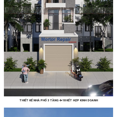
THIẾT KẾ NHÀ PHỐ 3 TẦNG 4×18 KẾT HỢP KINH DOANH