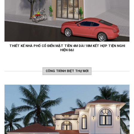
THIẾT KẾ NHÀ PHỐ CỔ ĐIỂN MẶT TIỀN 4M DÀI 18M KẾT HỢP TIỆN NGHI
HIỆN ĐẠI
CÔNG TRÌNH BIỆT THỰ MỚI