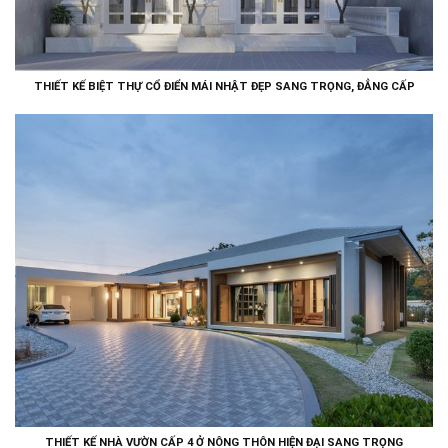
THIẾT KẾ BIỆT THỰ CỔ ĐIỂN MÁI NHẬT ĐẸP SANG TRỌNG, ĐẲNG CẤP
THIẾT KẾ NHÀ VƯỜN CẤP 4 Ở NÔNG THÔN HIỆN ĐẠI SANG TRỌNG