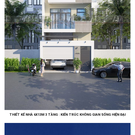
THIẾT KẾ NHÀ 6X13M 3 TẦNG : KIẾN TRÚC KHÔNG GIAN SỐNG HIỆN ĐẠI