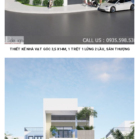
THIẾT KẾ NHÀ VẠT GÓC 3,5 X14M, 1 TRỆT 1 LỬNG 2 LẦU, SÂN THƯỢNG