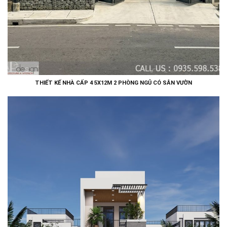
THIẾT KẾ NHÀ CẤP 4 5X12M 2 PHÒNG NGỦ CÓ SÂN VƯỜN