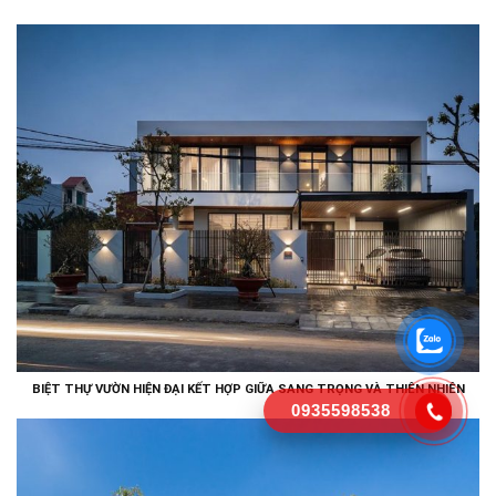
BIỆT THỰ VƯỜN HIỆN ĐẠI KẾT HỢP GIỮA SANG TRỌNG VÀ THIÊN NHIÊN
0935598538