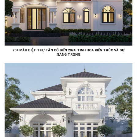
20+ MẪU BIỆT THỰ TÂN CỔ ĐIỂN 2024: TINH HOA KIẾN TRÚC VÀ SỰ
SANG TRỌNG