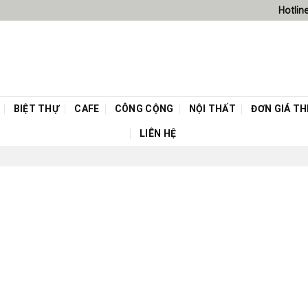
Hotlin
BIỆT THỰ
CAFE
CÔNG CỘNG
NỘI THẤT
ĐƠN GIÁ THI
LIÊN HỆ