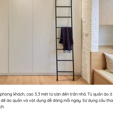
phòng khách, cao 3,3 mét từ sàn đến trần nhà. Tủ quần áo ở
ơi để áo quần và vật dụng dễ dàng mỗi ngày. Sử dụng cầu th
ch.