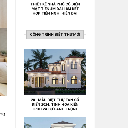
THIẾT KẾ NHÀ PHỐ CỔ ĐIỂN
MẶT TIỀN 4M DÀI 18M KẾT
HỢP TIỆN NGHI HIỆN ĐẠI
CÔNG TRÌNH BIỆT THỰ MỚI
20+ MẪU BIỆT THỰ TÂN CỔ
ĐIỂN 2024: TINH HOA KIẾN
TRÚC VÀ SỰ SANG TRỌNG
ang