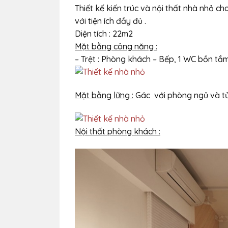
Thiết kế kiến trúc và nội thất nhà nhỏ c
với tiện ích đầy đủ .
Diện tích : 22m2
Mặt bằng công năng :
– Trệt : Phòng khách – Bếp, 1 WC bồn tắ
Mặt bằng lững :
Gác với phòng ngủ và t
Nội thất phòng khách :