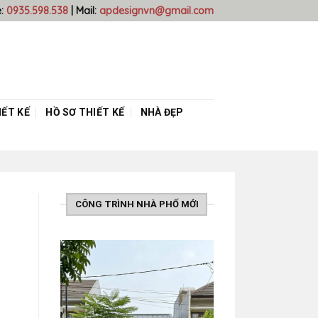
e:
0935.598.538
| Mail:
apdesignvn@gmail.com
ẾT KẾ
HỒ SƠ THIẾT KẾ
NHÀ ĐẸP
CÔNG TRÌNH NHÀ PHỐ MỚI