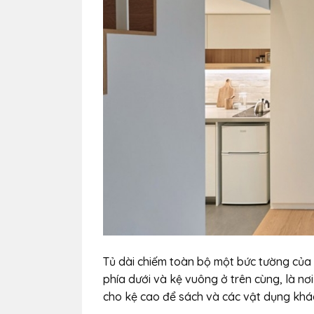
Tủ dài chiếm toàn bộ một bức tường của 
phía dưới và kệ vuông ở trên cùng, là n
cho kệ cao để sách và các vật dụng khá