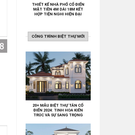
THIẾT KẾ NHÀ PHỐ CỔ ĐIỂN
MẶT TIỀN 4M DÀI 18M KẾT
HỢP TIỆN NGHI HIỆN ĐẠI
CÔNG TRÌNH BIỆT THỰ MỚI
20+ MẪU BIỆT THỰ TÂN CỔ
ĐIỂN 2024: TINH HOA KIẾN
TRÚC VÀ SỰ SANG TRỌNG