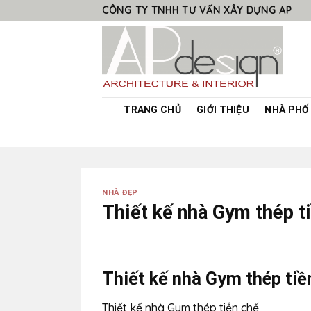
Skip
CÔNG TY TNHH TƯ VẤN XÂY DỰNG AP
to
content
TRANG CHỦ
GIỚI THIỆU
NHÀ PHỐ
NHÀ ĐẸP
Thiết kế nhà Gym thép t
Thiết kế nhà Gym thép tiề
Thiết kế nhà Gym thép tiền chế