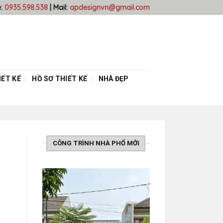
e:
0935.598.538
| Mail:
apdesignvn@gmail.com
ẾT KẾ
HỒ SƠ THIẾT KẾ
NHÀ ĐẸP
CÔNG TRÌNH NHÀ PHỐ MỚI