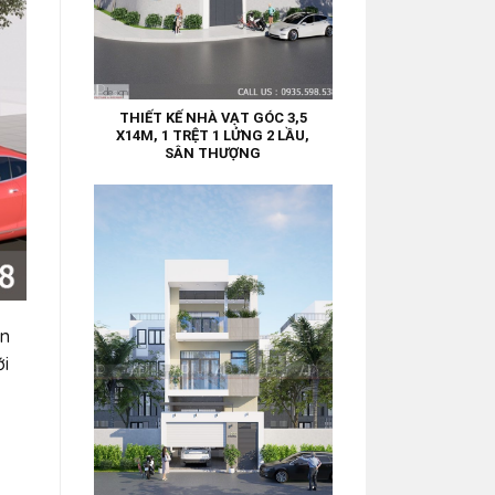
THIẾT KẾ NHÀ VẠT GÓC 3,5
X14M, 1 TRỆT 1 LỬNG 2 LẦU,
SÂN THƯỢNG
en
ới