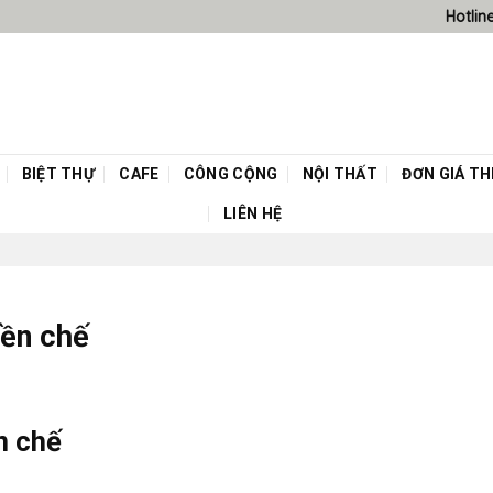
Hotlin
BIỆT THỰ
CAFE
CÔNG CỘNG
NỘI THẤT
ĐƠN GIÁ THI
LIÊN HỆ
iền chế
n chế