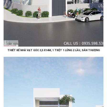
THIẾT KẾ NHÀ VẠT GÓC 3,5 X14M, 1 TRỆT 1 LỬNG 2 LẦU, SÂN THƯỢNG