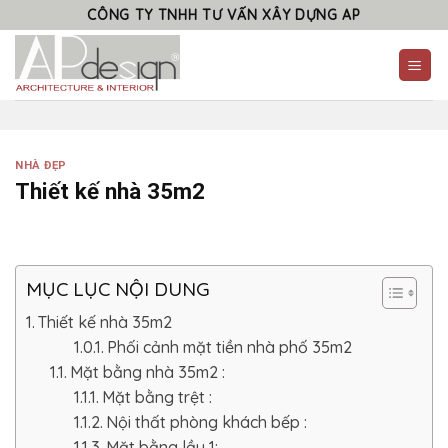
Skip
CÔNG TY TNHH TƯ VẤN XÂY DỰNG AP
to
content
NHÀ ĐẸP
Thiết kế nhà 35m2
MỤC LỤC NỘI DUNG
Thiết kế nhà 35m2
Phối cảnh mặt tiền nhà phố 35m2
Mặt bằng nhà 35m2 :
Mặt bằng trệt :
Nội thất phòng khách bếp :
Mặt bằng lầu 1: