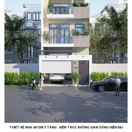
THIẾT KẾ NHÀ 6X13M 3 TẦNG : KIẾN TRÚC KHÔNG GIAN SỐNG HIỆN ĐẠI