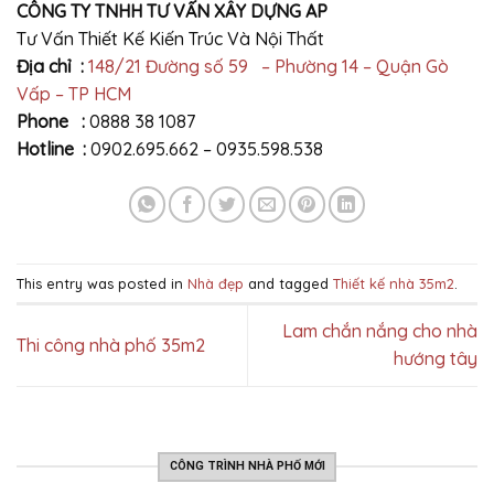
CÔNG TY TNHH TƯ VẤN XÂY DỰNG AP
Tư Vấn Thiết Kế Kiến Trúc Và Nội Thất
Địa chỉ :
148/21 Đường số 59 – Phường 14 – Quận Gò
Vấp – TP HCM
Phone :
0888 38 1087
Hotline :
0902.695.662 – 0935.598.538
This entry was posted in
Nhà đẹp
and tagged
Thiết kế nhà 35m2
.
Lam chắn nắng cho nhà
Thi công nhà phố 35m2
hướng tây
CÔNG TRÌNH NHÀ PHỐ MỚI