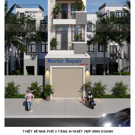
THIẾT KẾ NHÀ PHỐ 3 TẦNG 4×18 KẾT HỢP KINH DOANH