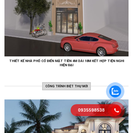
THIẾT KẾ NHÀ PHỐ CỔ ĐIỂN MẶT TIỀN 4M DÀI 18M KẾT HỢP TIỆN NGHI
HIỆN ĐẠI
CÔNG TRÌNH BIỆT THỰ MỚI
0935598538