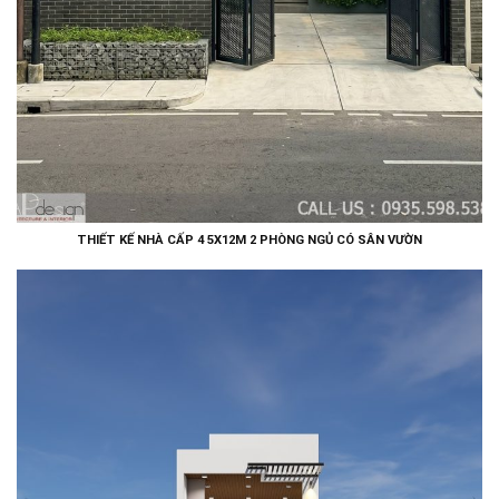
THIẾT KẾ NHÀ CẤP 4 5X12M 2 PHÒNG NGỦ CÓ SÂN VƯỜN