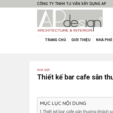
Skip
CÔNG TY TNHH TƯ VẤN XÂY DỰNG AP
to
content
TRANG CHỦ
GIỚI THIỆU
NHÀ PHỐ
NHÀ ĐẸP
Thiết kế bar cafe sân t
MỤC LỤC NỘI DUNG
Thiết kế bar cafe sân thượng khách s