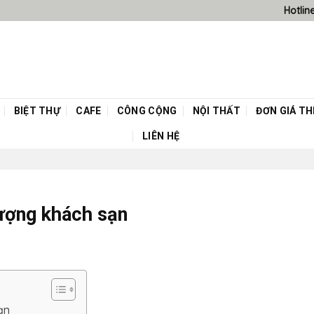
Hotlin
BIỆT THỰ
CAFE
CÔNG CỘNG
NỘI THẤT
ĐƠN GIÁ THI
LIÊN HỆ
hượng khách sạn
ạn