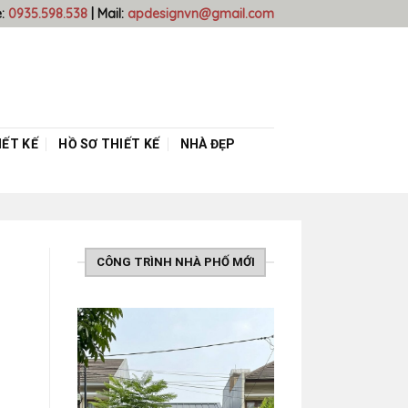
e:
0935.598.538
| Mail:
apdesignvn@gmail.com
ẾT KẾ
HỒ SƠ THIẾT KẾ
NHÀ ĐẸP
CÔNG TRÌNH NHÀ PHỐ MỚI