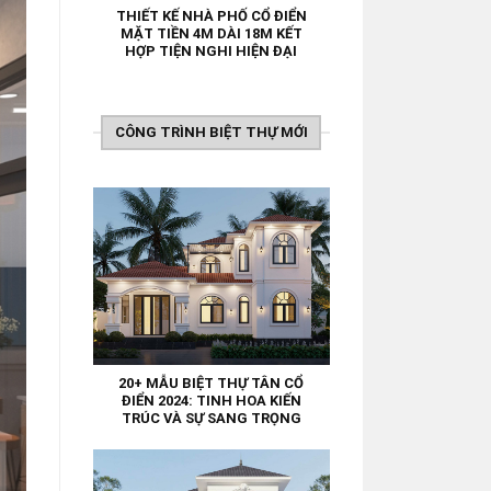
THIẾT KẾ NHÀ PHỐ CỔ ĐIỂN
MẶT TIỀN 4M DÀI 18M KẾT
HỢP TIỆN NGHI HIỆN ĐẠI
CÔNG TRÌNH BIỆT THỰ MỚI
20+ MẪU BIỆT THỰ TÂN CỔ
ĐIỂN 2024: TINH HOA KIẾN
TRÚC VÀ SỰ SANG TRỌNG