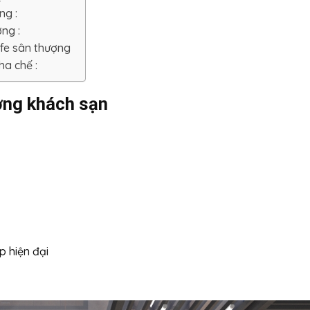
ng :
ng :
afe sân thượng
ha chế :
ợng khách sạn
p hiện đại