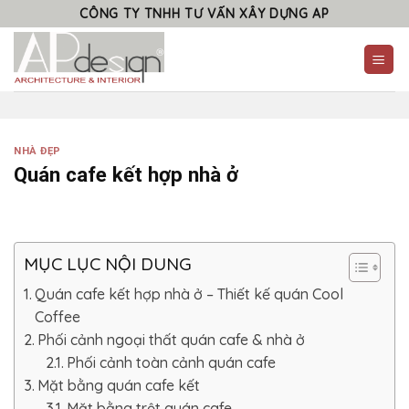
Skip
CÔNG TY TNHH TƯ VẤN XÂY DỰNG AP
to
content
NHÀ ĐẸP
Quán cafe kết hợp nhà ở
MỤC LỤC NỘI DUNG
Quán cafe kết hợp nhà ở – Thiết kế quán Cool
Coffee
Phối cảnh ngoại thất quán cafe & nhà ở
Phối cảnh toàn cảnh quán cafe
Mặt bằng quán cafe kết
Mặt bằng trệt quán cafe