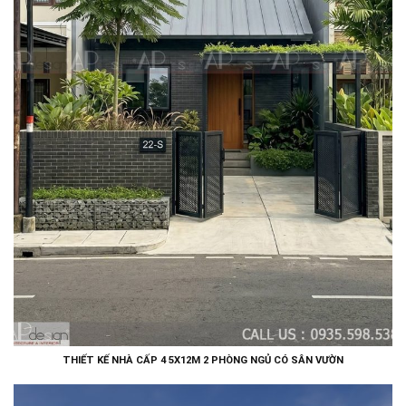
THIẾT KẾ NHÀ CẤP 4 5X12M 2 PHÒNG NGỦ CÓ SÂN VƯỜN