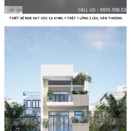
THIẾT KẾ NHÀ VẠT GÓC 3,5 X14M, 1 TRỆT 1 LỬNG 2 LẦU, SÂN THƯỢNG