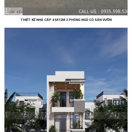
THIẾT KẾ NHÀ CẤP 4 5X12M 2 PHÒNG NGỦ CÓ SÂN VƯỜN