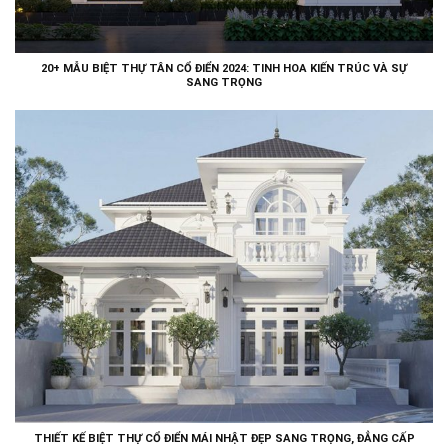
20+ MẪU BIỆT THỰ TÂN CỔ ĐIỂN 2024: TINH HOA KIẾN TRÚC VÀ SỰ
SANG TRỌNG
THIẾT KẾ BIỆT THỰ CỔ ĐIỂN MÁI NHẬT ĐẸP SANG TRỌNG, ĐẲNG CẤP