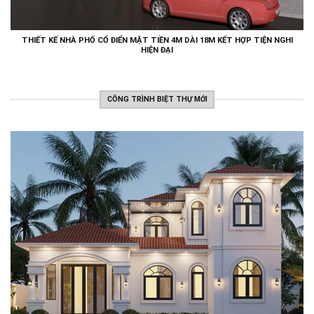
THIẾT KẾ NHÀ PHỐ CỔ ĐIỂN MẶT TIỀN 4M DÀI 18M KẾT HỢP TIỆN NGHI
HIỆN ĐẠI
CÔNG TRÌNH BIỆT THỰ MỚI