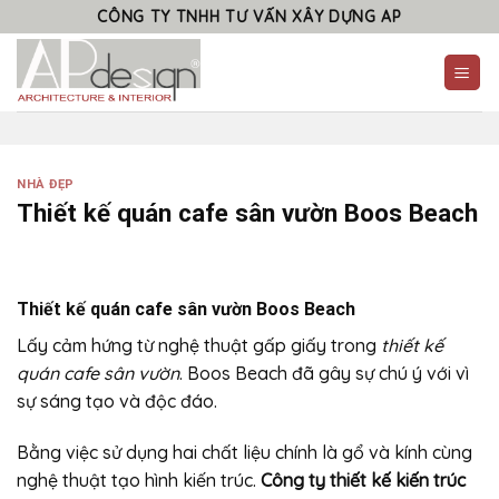
Skip
CÔNG TY TNHH TƯ VẤN XÂY DỰNG AP
to
content
NHÀ ĐẸP
Thiết kế quán cafe sân vườn Boos Beach
Thiết kế quán cafe sân vườn Boos Beach
Lấy cảm hứng từ nghệ thuật gấp giấy trong
thiết kế
quán cafe sân vườn
. Boos Beach đã gây sự chú ý với vì
sự sáng tạo và độc đáo.
Bằng việc sử dụng hai chất liệu chính là gổ và kính cùng
nghệ thuật tạo hình kiến trúc.
Công ty thiết kế kiến trúc