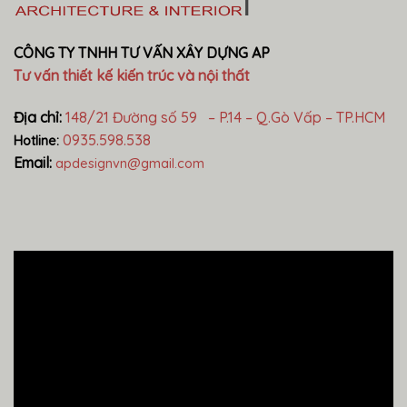
CÔNG TY TNHH TƯ VẤN XÂY DỰNG AP
Tư vấn thiết kế kiến trúc và nội thất
Địa chỉ:
148/21 Đường số 59 – P.14 – Q.Gò Vấp – TP.HCM
0935.598.538
Hotline:
Email:
apdesignvn@gmail.com