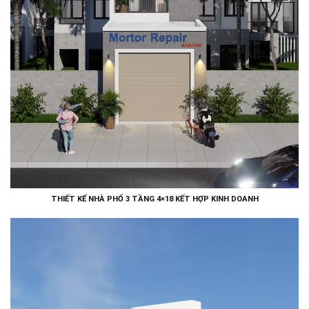
THIẾT KẾ NHÀ PHỐ 3 TẦNG 4×18 KẾT HỢP KINH DOANH