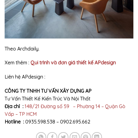
Theo Archdaily.
Xem thêm :
Qui trình và đơn giá thiết kế APdesign
Liên hệ APdesign :
CÔNG TY TNHH TƯ VẤN XÂY DỰNG AP
Tư Vấn Thiết Kế Kiến Trúc Và Nội Thất
Địa chỉ :
148/21 Đường số 59 – Phường 14 – Quận Gò
Vấp – TP HCM
Hotline :
0935.598.538 – 0902.695.662