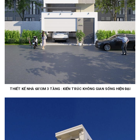
THIẾT KẾ NHÀ 6X13M 3 TẦNG : KIẾN TRÚC KHÔNG GIAN SỐNG HIỆN ĐẠI