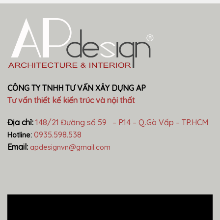
CÔNG TY TNHH TƯ VẤN XÂY DỰNG AP
Tư vấn thiết kế kiến trúc và nội thất
Địa chỉ:
148/21 Đường số 59 – P.14 – Q.Gò Vấp – TP.HCM
0935.598.538
Hotline:
Email:
apdesignvn@gmail.com