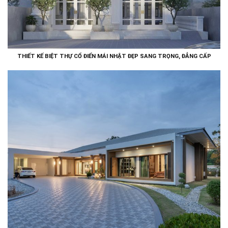
THIẾT KẾ BIỆT THỰ CỔ ĐIỂN MÁI NHẬT ĐẸP SANG TRỌNG, ĐẲNG CẤP