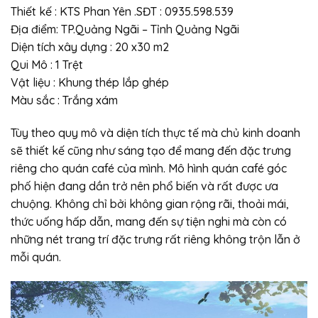
Thiết kế : KTS Phan Yên .SĐT : 0935.598.539
Địa điểm: TP.Quảng Ngãi – Tỉnh Quảng Ngãi
Diện tích xây dựng : 20 x30 m2
Qui Mô : 1 Trệt
Vật liệu : Khung thép lắp ghép
Màu sắc : Trắng xám
Tùy theo quy mô và diện tích thực tế mà chủ kinh doanh
sẽ thiết kế cũng như sáng tạo để mang đến đặc trưng
riêng cho quán café của mình. Mô hình quán café góc
phố hiện đang dần trở nên phổ biến và rất được ưa
chuộng. Không chỉ bởi không gian rộng rãi, thoải mái,
thức uống hấp dẫn, mang đến sự tiện nghi mà còn có
những nét trang trí đặc trưng rất riêng không trộn lẫn ở
mỗi quán.