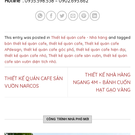
Hotline :
0935.598.538 – 0902.695.662
This entry was posted in
Thiết kế quán cafe - Nhà hàng
and tagged
bản thiết kế quán cafe
,
thiết kế quán cafe
,
Thiết kế quán cafe
APdesign
,
thiết kế quán cafe góc phố
,
thiết kế quán cafe hiện đại
,
thiết kế quán cafe nhỏ
,
Thiết kế quán cafe sân vườn
,
thiết kế quán
cafe sân vườn diện tích nhỏ
.
THIẾT KẾ NHÀ HÀNG
THIẾT KẾ QUÁN CAFE SÂN
NGANG 4M – BÁNH CUỐN
VƯỜN NARCOS
HẠT GẠO VÀNG
CÔNG TRÌNH NHÀ PHỐ MỚI