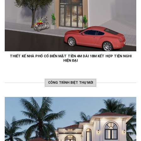
THIẾT KẾ NHÀ PHỐ CỔ ĐIỂN MẶT TIỀN 4M DÀI 18M KẾT HỢP TIỆN NGHI
HIỆN ĐẠI
CÔNG TRÌNH BIỆT THỰ MỚI