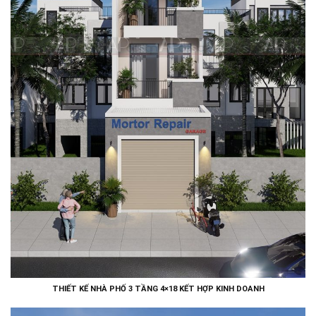
THIẾT KẾ NHÀ PHỐ 3 TẦNG 4×18 KẾT HỢP KINH DOANH