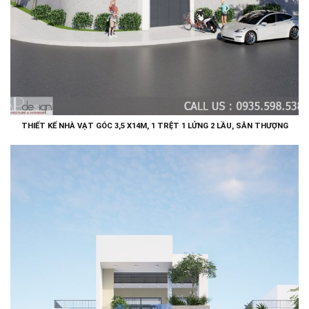
THIẾT KẾ NHÀ VẠT GÓC 3,5 X14M, 1 TRỆT 1 LỬNG 2 LẦU, SÂN THƯỢNG