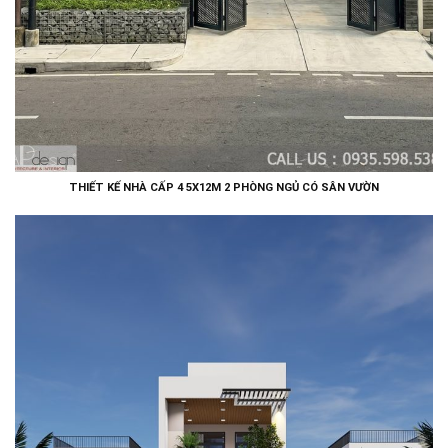
THIẾT KẾ NHÀ CẤP 4 5X12M 2 PHÒNG NGỦ CÓ SÂN VƯỜN