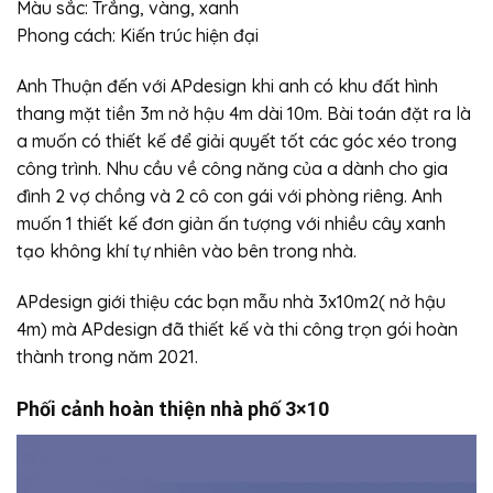
Màu sắc: Trắng, vàng, xanh
Phong cách: Kiến trúc hiện đại
Anh Thuận đến với APdesign khi anh có khu đất hình
thang mặt tiền 3m nở hậu 4m dài 10m. Bài toán đặt ra là
a muốn có thiết kế để giải quyết tốt các góc xéo trong
công trình. Nhu cầu về công năng của a dành cho gia
đình 2 vợ chồng và 2 cô con gái với phòng riêng. Anh
muốn 1 thiết kế đơn giản ấn tượng với nhiều cây xanh
tạo không khí tự nhiên vào bên trong nhà.
APdesign giới thiệu các bạn mẫu nhà 3x10m2( nở hậu
4m) mà APdesign đã thiết kế và thi công trọn gói hoàn
thành trong năm 2021.
Phối cảnh hoàn thiện nhà phố 3×10