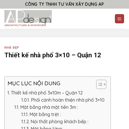
Skip
CÔNG TY TNHH TƯ VẤN XÂY DỰNG AP
to
content
NHÀ ĐẸP
Thiết kế nhà phố 3×10 – Quận 12
MỤC LỤC NỘI DUNG
Thiết kế nhà phố 3x10m – Quận 12
Phối cảnh hoàn thiện nhà phố 3×10
Mặt bằng nhà mặt tiền 3m :
Mặt bằng trệt :
Nội thất phòng khách bếp :
Mặt bằng lửng: