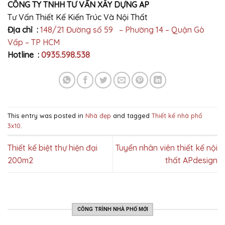
CÔNG TY TNHH TƯ VẤN XÂY DỰNG AP
Tư Vấn Thiết Kế Kiến Trúc Và Nội Thất
Địa chỉ :
148/21 Đường số 59 – Phường 14 – Quận Gò
Vấp – TP HCM
Hotline :
0935.598.538
This entry was posted in
Nhà đẹp
and tagged
Thiết kế nhà phố
3x10
.
Thiết kế biệt thự hiện đại
Tuyển nhân viên thiết kế nội
200m2
thất APdesign
CÔNG TRÌNH NHÀ PHỐ MỚI