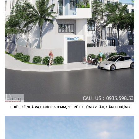
THIẾT KẾ NHÀ VẠT GÓC 3,5 X14M, 1 TRỆT 1 LỬNG 2 LẦU, SÂN THƯỢNG