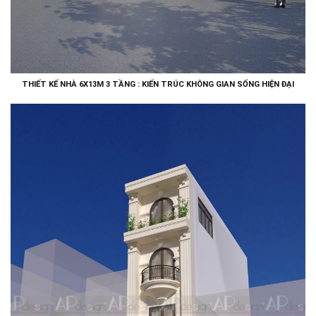
THIẾT KẾ NHÀ 6X13M 3 TẦNG : KIẾN TRÚC KHÔNG GIAN SỐNG HIỆN ĐẠI