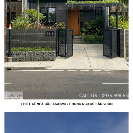
THIẾT KẾ NHÀ CẤP 4 5X12M 2 PHÒNG NGỦ CÓ SÂN VƯỜN