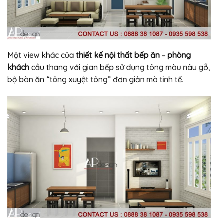
Một view khác của
thiết kế nội thất bếp ăn
–
phòng
khách
cầu thang với gian bếp sử dụng tông màu nâu gỗ,
bộ bàn ăn “tông xuyệt tông” đơn giản mà tinh tế.