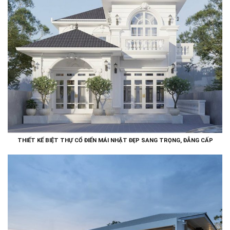
THIẾT KẾ BIỆT THỰ CỔ ĐIỂN MÁI NHẬT ĐẸP SANG TRỌNG, ĐẲNG CẤP