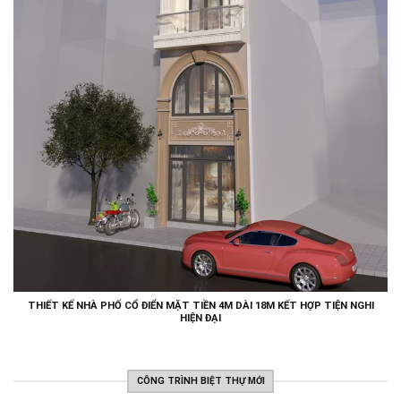
THIẾT KẾ NHÀ PHỐ CỔ ĐIỂN MẶT TIỀN 4M DÀI 18M KẾT HỢP TIỆN NGHI
HIỆN ĐẠI
CÔNG TRÌNH BIỆT THỰ MỚI