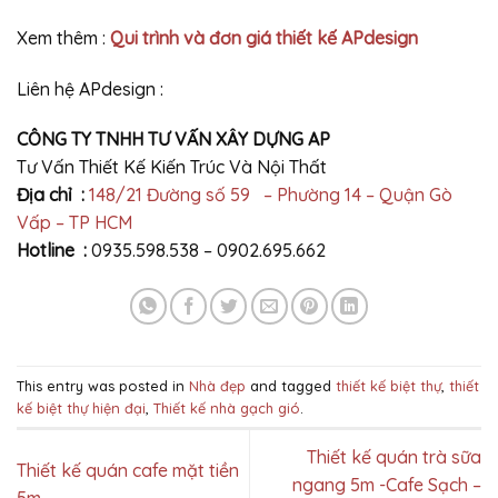
Xem thêm :
Qui trình và đơn giá thiết kế APdesign
Liên hệ APdesign :
CÔNG TY TNHH TƯ VẤN XÂY DỰNG AP
Tư Vấn Thiết Kế Kiến Trúc Và Nội Thất
Địa chỉ :
148/21 Đường số 59 – Phường 14 – Quận Gò
Vấp – TP HCM
Hotline :
0935.598.538 – 0902.695.662
This entry was posted in
Nhà đẹp
and tagged
thiết kế biệt thự
,
thiết
kế biệt thự hiện đại
,
Thiết kế nhà gạch gió
.
Thiết kế quán trà sữa
Thiết kế quán cafe mặt tiền
ngang 5m -Cafe Sạch –