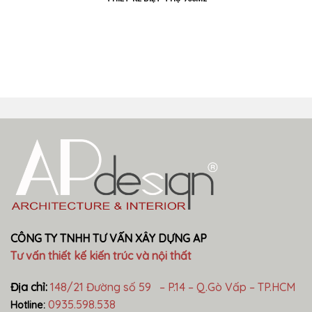
CÔNG TY TNHH TƯ VẤN XÂY DỰNG AP
Tư vấn thiết kế kiến trúc và nội thất
Địa chỉ:
148/21 Đường số 59 – P.14 – Q.Gò Vấp – TP.HCM
0935.598.538
Hotline: