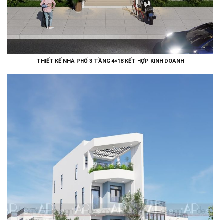
THIẾT KẾ NHÀ PHỐ 3 TẦNG 4×18 KẾT HỢP KINH DOANH