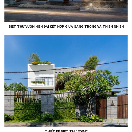
BIỆT THỰ VƯỜN HIỆN ĐẠI KẾT HỢP GIỮA SANG TRỌNG VÀ THIÊN NHIÊN
THIẾT KẾ BIỆT THỰ 700M2