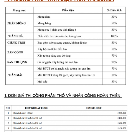
1. ĐƠN GIÁ THI CÔNG PHẦN THÔ VÀ NHÂN CÔNG HOÀN THIỆN :