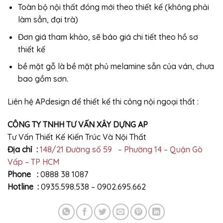
Toàn bộ nội thất đóng mới theo thiết kế (không phải
làm sẳn, đại trà)
Đơn giá tham khảo, sẽ báo giá chi tiết theo hồ sơ
thiết kế
bề mặt gỗ là bề mặt phủ melamine sẳn của ván, chưa
bao gồm sơn.
Liên hệ APdesign để thiết kế thi công nội ngoại thất :
CÔNG TY TNHH TƯ VẤN XÂY DỰNG AP
Tư Vấn Thiết Kế Kiến Trúc Và Nội Thất
Địa chỉ :
148/21 Đường số 59 – Phường 14 – Quận Gò
Vấp – TP HCM
Phone :
0888 38 1087
Hotline :
0935.598.538 – 0902.695.662