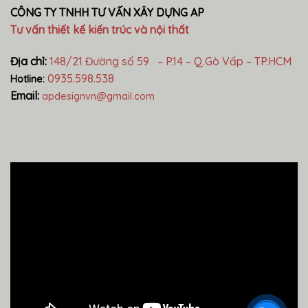
CÔNG TY TNHH TƯ VẤN XÂY DỰNG AP
Tư vấn thiết kế kiến trúc và nội thất
Địa chỉ:
148/21 Đường số 59 – P.14 – Q.Gò Vấp – TP.HCM
0935.598.538
Hotline:
Email:
apdesignvn@gmail.com