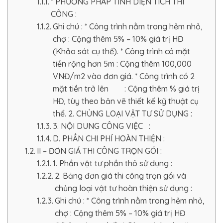
* PHƯƠNG PHÁP TÍNH DIỆN TÍCH THI
CÔNG :
Ghi chú : * Công trình nằm trong hẻm nhỏ,
chợ : Cộng thêm 5% – 10% giá trị HĐ
(Khảo sát cụ thế). * Công trình có mặt
tiền rộng hơn 5m : Cộng thêm 100,000
VNĐ/m2 vào đơn giá. * Công trình có 2
mặt tiền trở lên : Cộng thêm % giá trị
HĐ, tùy theo bản vẽ thiết kế kỹ thuật cụ
thể. 2. CHỦNG LOẠI VẬT TƯ SỬ DỤNG :
3. NỘI DUNG CÔNG VIỆC :
D. PHẦN CHI PHÍ HOÀN THIỆN :
II – ĐƠN GIÁ THI CÔNG TRỌN GÓI :
1. Phần vật tư phần thô sử dụng :
2. Bảng đơn giá thi công trọn gói và
chủng loại vật tư hoàn thiện sử dụng :
Ghi chú : * Công trình nằm trong hẻm nhỏ,
chợ : Cộng thêm 5% – 10% giá trị HĐ