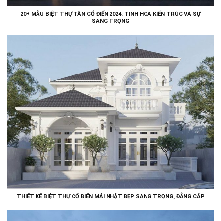
20+ MẪU BIỆT THỰ TÂN CỔ ĐIỂN 2024: TINH HOA KIẾN TRÚC VÀ SỰ
SANG TRỌNG
THIẾT KẾ BIỆT THỰ CỔ ĐIỂN MÁI NHẬT ĐẸP SANG TRỌNG, ĐẲNG CẤP