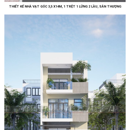
THIẾT KẾ NHÀ VẠT GÓC 3,5 X14M, 1 TRỆT 1 LỬNG 2 LẦU, SÂN THƯỢNG