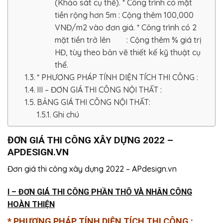
(Khảo sát cụ thế). * Công trình có mặt
tiền rộng hơn 5m : Cộng thêm 100,000
VNĐ/m2 vào đơn giá. * Công trình có 2
mặt tiền trở lên : Cộng thêm % giá trị
HĐ, tùy theo bản vẽ thiết kế kỹ thuật cụ
thể.
* PHƯƠNG PHÁP TÍNH DIỆN TÍCH THI CÔNG :
III – ĐƠN GIÁ THI CÔNG NỘI THẤT :
BẢNG GIÁ THI CÔNG NỘI THẤT:
Ghi chú
ĐƠN GIÁ THI CÔNG XÂY DỰNG 2022 –
APDESIGN.VN
Đơn giá thi công xây dựng 2022 – APdesign.vn
I – ĐƠN GIÁ THI CÔNG PHẦN THÔ VÀ NHÂN CÔNG
HOÀN THIỆN
* PHƯƠNG PHÁP TÍNH DIỆN TÍCH THI CÔNG :