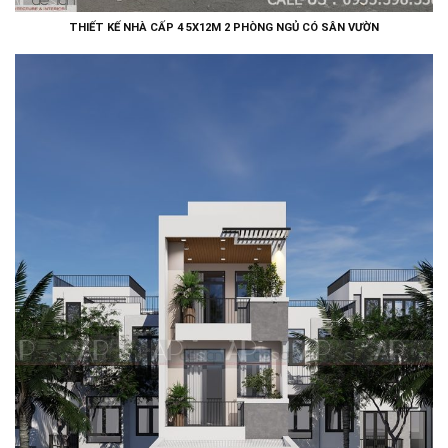
THIẾT KẾ NHÀ CẤP 4 5X12M 2 PHÒNG NGỦ CÓ SÂN VƯỜN