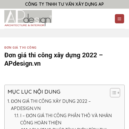
Skip
CÔNG TY TNHH TƯ VẤN XÂY DỰNG AP
to
content
ĐƠN GIÁ THI CÔNG
Đơn giá thi công xây dựng 2022 –
APdesign.vn
MỤC LỤC NỘI DUNG
ĐƠN GIÁ THI CÔNG XÂY DỰNG 2022 –
APDESIGN.VN
I – ĐƠN GIÁ THI CÔNG PHẦN THÔ VÀ NHÂN
CÔNG HOÀN THIỆN