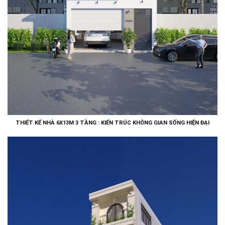
THIẾT KẾ NHÀ 6X13M 3 TẦNG : KIẾN TRÚC KHÔNG GIAN SỐNG HIỆN ĐẠI