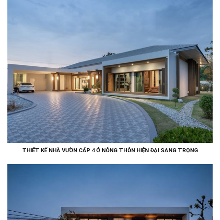
THIẾT KẾ NHÀ VƯỜN CẤP 4 Ở NÔNG THÔN HIỆN ĐẠI SANG TRỌNG