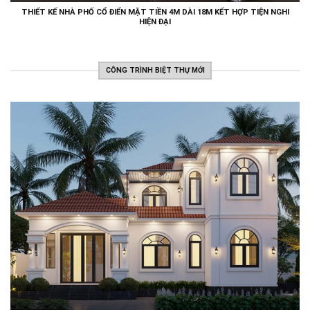
THIẾT KẾ NHÀ PHỐ CỔ ĐIỂN MẶT TIỀN 4M DÀI 18M KẾT HỢP TIỆN NGHI
HIỆN ĐẠI
CÔNG TRÌNH BIỆT THỰ MỚI