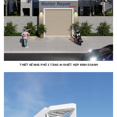
THIẾT KẾ NHÀ PHỐ 3 TẦNG 4×18 KẾT HỢP KINH DOANH