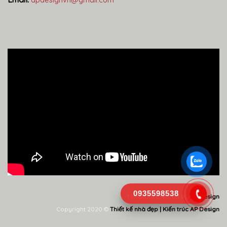
apdesignvn@gmail.com
0935598538
Template Created by
AP Design
Copyright 2020 ©
Thiết kế nhà đẹp | Kiến trúc AP Design