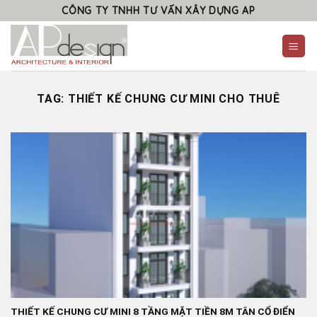
Skip
CÔNG TY TNHH TƯ VẤN XÂY DỰNG AP
to
content
TAG:
THIẾT KẾ CHUNG CƯ MINI CHO THUÊ
THIẾT KẾ CHUNG CƯ MINI 8 TẦNG MẶT TIỀN 8M TÂN CỔ ĐIỂN