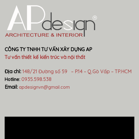
CÔNG TY TNHH TƯ VẤN XÂY DỰNG AP
Tư vấn thiết kế kiến trúc và nội thất
Địa chỉ:
148/21 Đường số 59 – P.14 – Q.Gò Vấp – TP.HCM
0935.598.538
Hotline:
Email:
apdesignvn@gmail.com